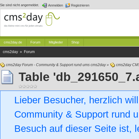
Sie sind nicht angemeldet.
Anmelden
Registrieren
cms2day.de
Forum
Mitglieder
Shop
cms2day » Forum
cms2day Forum - Community & Support rund ums cms2day
»
cms2day CM
Table 'db_291650_7.a
Lieber Besucher, herzlich w
Community & Support rund um
Besuch auf dieser Seite ist, l