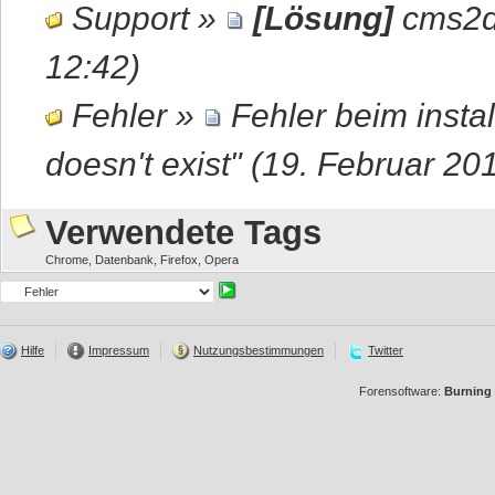
Support
»
[Lösung]
cms2d
12:42)
Fehler
»
Fehler beim insta
doesn't exist"
(19. Februar 201
Verwendete Tags
Chrome
,
Datenbank
,
Firefox
,
Opera
Hilfe
Impressum
Nutzungsbestimmungen
Twitter
Forensoftware:
Burning