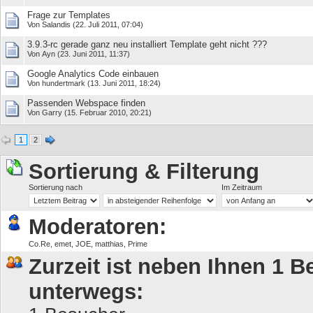
Frage zur Templates
Von
Salandis
(22. Juli 2011, 07:04)
3.9.3-rc gerade ganz neu installiert Template geht nicht ???
Von
Ayn
(23. Juni 2011, 11:37)
Google Analytics Code einbauen
Von
hundertmark
(13. Juni 2011, 18:24)
Passenden Webspace finden
Von
Garry
(15. Februar 2010, 20:21)
1
2
Sortierung & Filterung
Sortierung nach
Im Zeitraum
Moderatoren:
Co.Re
,
emet
,
JOE
,
matthias
,
Prime
Zurzeit ist neben Ihnen 1 
unterwegs: