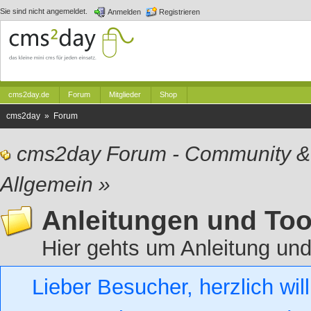
Sie sind nicht angemeldet.
Anmelden
Registrieren
cms2day.de
Forum
Mitglieder
Shop
cms2day » Forum
cms2day Forum - Community &
Allgemein
»
Anleitungen und Too
Hier gehts um Anleitung und
Lieber Besucher, herzlich w