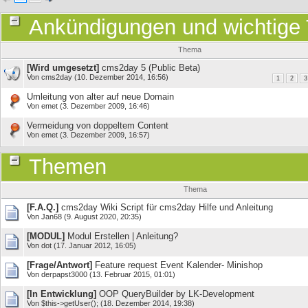
Ankündigungen und wichtig
Thema
[Wird umgesetzt]
cms2day 5 (Public Beta)
Von
cms2day
(10. Dezember 2014, 16:56)
1
2
3
Umleitung von alter auf neue Domain
Von
emet
(3. Dezember 2009, 16:46)
Vermeidung von doppeltem Content
Von
emet
(3. Dezember 2009, 16:57)
Themen
Thema
[F.A.Q.]
cms2day Wiki Script für cms2day Hilfe und Anleitung
Von
Jan68
(9. August 2020, 20:35)
[MODUL]
Modul Erstellen | Anleitung?
Von
dot
(17. Januar 2012, 16:05)
[Frage/Antwort]
Feature request Event Kalender- Minishop
Von
derpapst3000
(13. Februar 2015, 01:01)
[In Entwicklung]
OOP QueryBuilder by LK-Development
Von
$this->getUser();
(18. Dezember 2014, 19:38)