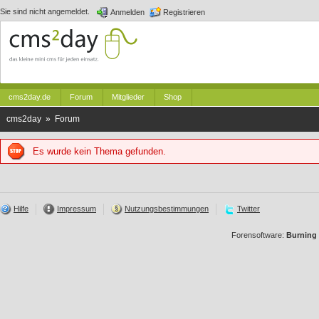
Sie sind nicht angemeldet.
Anmelden
Registrieren
cms2day.de
Forum
Mitglieder
Shop
cms2day » Forum
Es wurde kein Thema gefunden.
Hilfe
Impressum
Nutzungsbestimmungen
Twitter
Forensoftware:
Burning