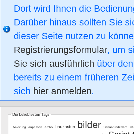
Dort wird Ihnen die Bedienung
Darüber hinaus sollten Sie si
dieser Seite nutzen zu könn
Registrierungsformular
, um s
Sie sich ausführlich
über den 
bereits zu einem früheren Zei
sich
hier anmelden
.
Die beliebtesten Tags
bilder
baukasten
Anleitung
anpassen
Archiv
Cannot redeclare
Ch