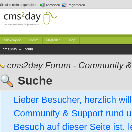
Sie sind nicht angemeldet.
Anmelden
Registrieren
cms2day.de
Forum
Mitglieder
Shop
cms2day » Forum
cms2day Forum - Community &
Suche
Lieber Besucher, herzlich w
Community & Support rund um
Besuch auf dieser Seite ist, l