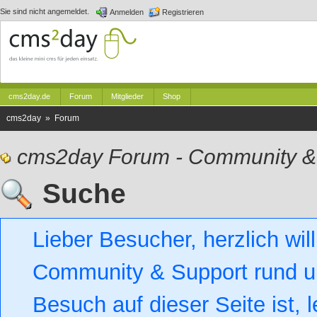
Sie sind nicht angemeldet.
Anmelden
Registrieren
cms2day.de
Forum
Mitglieder
Shop
cms2day » Forum
cms2day Forum - Community &
Suche
Lieber Besucher, herzlich w
Community & Support rund um
Besuch auf dieser Seite ist, l