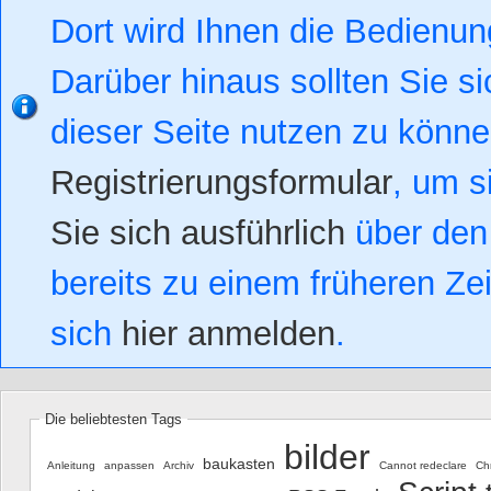
Dort wird Ihnen die Bedienung
Darüber hinaus sollten Sie si
dieser Seite nutzen zu könn
Registrierungsformular
, um s
Sie sich ausführlich
über den 
bereits zu einem früheren Zei
sich
hier anmelden
.
Die beliebtesten Tags
bilder
baukasten
Anleitung
anpassen
Archiv
Cannot redeclare
Ch