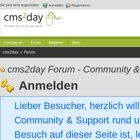
Sie sind nicht angemeldet.
Anmelden
Registrieren
cms2day.de
Forum
Mitglieder
Shop
cms2day » Forum
cms2day Forum - Community &
Anmelden
Lieber Besucher, herzlich w
Community & Support rund um
Besuch auf dieser Seite ist, l