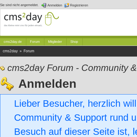
Sie sind nicht angemeldet.
Anmelden
Registrieren
cms2day.de
Forum
Mitglieder
Shop
cms2day » Forum
cms2day Forum - Community &
Anmelden
Lieber Besucher, herzlich w
Community & Support rund um
Besuch auf dieser Seite ist, l