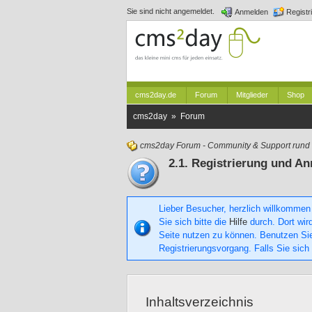
Sie sind nicht angemeldet.
Anmelden
Registr
cms2day.de
Forum
Mitglieder
Shop
cms2day » Forum
cms2day Forum - Community & Support run
2.1. Registrierung und A
Lieber Besucher, herzlich willkommen
Sie sich bitte die
Hilfe
durch. Dort wird
Seite nutzen zu können. Benutzen S
Registrierungsvorgang. Falls Sie sich
Inhaltsverzeichnis