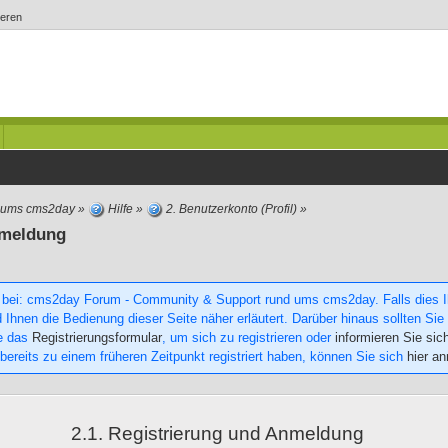
ieren
d ums cms2day
»
Hilfe
»
2. Benutzerkonto (Profil)
»
nmeldung
 bei: cms2day Forum - Community & Support rund ums cms2day. Falls dies Ihr
 Ihnen die Bedienung dieser Seite näher erläutert. Darüber hinaus sollten Sie 
ie das
Registrierungsformular
, um sich zu registrieren oder
informieren Sie sic
 bereits zu einem früheren Zeitpunkt registriert haben, können Sie sich
hier a
2.1. Registrierung und Anmeldung