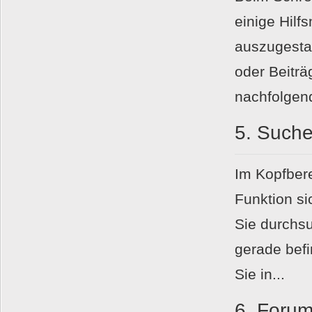
einige Hilf
auszugestal
oder Beiträ
nachfolgend
5.
Such
Im Kopfbere
Funktion si
Sie durchsu
gerade bef
Sie in...
6.
Foru