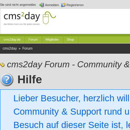
Sie sind nicht angemeldet.
Anmelden
Registrieren
cms2day.de
Forum
Mitglieder
Shop
cms2day » Forum
cms2day Forum - Community &
Hilfe
Lieber Besucher, herzlich w
Community & Support rund um
Besuch auf dieser Seite ist, l