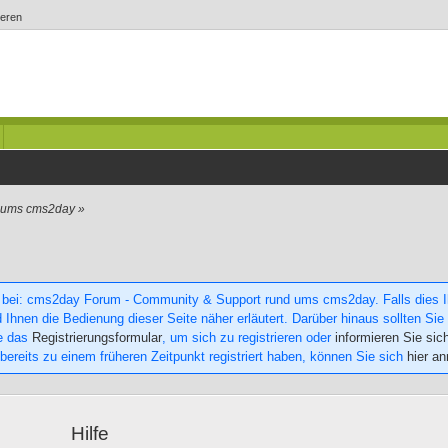
ieren
d ums cms2day
»
 bei: cms2day Forum - Community & Support rund ums cms2day. Falls dies Ihr
 Ihnen die Bedienung dieser Seite näher erläutert. Darüber hinaus sollten Sie 
ie das
Registrierungsformular
, um sich zu registrieren oder
informieren Sie sic
 bereits zu einem früheren Zeitpunkt registriert haben, können Sie sich
hier a
Hilfe