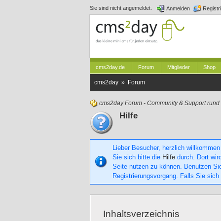
Sie sind nicht angemeldet.
Anmelden
Registr
cms2day.de
Forum
Mitglieder
Shop
cms2day » Forum
cms2day Forum - Community & Support run
Hilfe
Lieber Besucher, herzlich willkommen
Sie sich bitte die
Hilfe
durch. Dort wird
Seite nutzen zu können. Benutzen S
Registrierungsvorgang. Falls Sie sich
Inhaltsverzeichnis