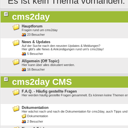
Es ist kein Thema vorhanden.
cms2day
Hauptforum
Fragen rund um cms2day
23 Besucher
News & Updates
Auf der Suche nach den neusten Updates & Meldungen?
Hier gibt's alle News & Ankündigungen rund um's cms2day!
5 Besucher
Allgemein (Off Topic)
Hier kann über alles diskutiert werden.
16 Besucher
cms2day CMS
F.A.Q. - Häufig gestellte Fragen
Hier werden häufig gestellte Fragen gesammelt. Es können keine Themen ers
Dokumentation
Hier wächst nach und nach die Dokumentation für cms2day, auch Tipps und
Dokumentation
2 Besucher