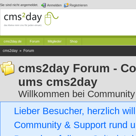
Sie sind nicht angemeldet.
Anmelden
Registrieren
cms2day.de
Forum
Mitglieder
Shop
cms2day » Forum
cms2day Forum - Co
ums cms2day
Willkommen bei Community
Lieber Besucher, herzlich w
Community & Support rund um