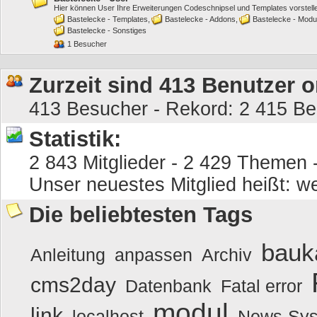
Hier können User Ihre Erweiterungen Codeschnipsel und Templates vorstell
Bastelecke - Templates
Bastelecke - Addons
Bastelecke - Modu
Bastelecke - Sonstiges
1 Besucher
Zurzeit sind 413 Benutzer o
413 Besucher - Rekord: 2 415 Ben
Statistik:
2 843 Mitglieder - 2 429 Themen -
Unser neuestes Mitglied heißt:
we
Die beliebtesten Tags
bauk
Anleitung
anpassen
Archiv
cms2day
Datenbank
Fatal error
modul
link
localhost
News-Sy