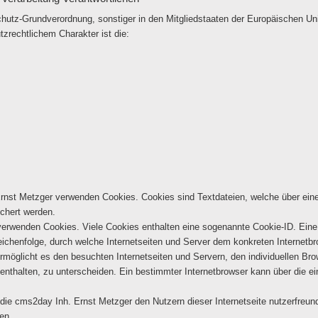
chutz-Grundverordnung, sonstiger in den Mitgliedstaaten der Europäischen U
rechtlichem Charakter ist die:
Ernst Metzger verwenden Cookies. Cookies sind Textdateien, welche über ein
chert werden.
 verwenden Cookies. Viele Cookies enthalten eine sogenannte Cookie-ID. Eine
eichenfolge, durch welche Internetseiten und Server dem konkreten Internet
rmöglicht es den besuchten Internetseiten und Servern, den individuellen Br
 enthalten, zu unterscheiden. Ein bestimmter Internetbrowser kann über die e
ie cms2day Inh. Ernst Metzger den Nutzern dieser Internetseite nutzerfreundl
en.