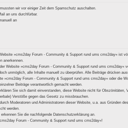
mussten wir vor einiger Zeit dem Spamschutz auschalten.
il an uns durchfürbar.
manuell an
 Website »cms2day Forum - Community & Support rund ums cms2day« ist völl
en anerkennen.
n der Website »cms2day Forum - Community & Support rund ums cms2day« v
edoch unmöglich, alle Inhalte manuell zu überprüfen. Alle Beiträge drücken aus
site »cms2day Forum - Community & Support rund ums cms2day« oder die Wo
 einzelner Beiträge verantwortlich gemacht werden.
erklären Sie sich damit einverstanden, diese Website nicht für Obszönitäten,
(verbale) Verstöße gegen das Gesetz zu missbrauchen.
durch Moderatoren und Administratoren dieser Website, u.a. aus Gründen des
scht werden.
g erkennen Sie die nachfolgende Datenschutzerklärung an.
 »cms2day Forum - Community & Support rund ums cms2day«!