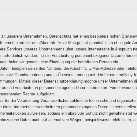
se an unserem Unternehmen. Datenschutz hat einen besonders hohen Stellenwe
 Internetseiten der cms2day Inh. Ernst Metzger ist grundsätzlich ohne jede
dere Services unseres Unternehmens über unsere Internetseite in Anspruch 
erforderlich werden. Ist die Verarbeitung personenbezogener Daten erforderli
ge, holen wir generell eine Einwilligung der betroffenen Person ein.
aten, beispielsweise des Namens, der Anschrift, E-Mail-Adresse oder Telef
tenschutz-Grundverordnung und in Übereinstimmung mit den für die cms2day I
mmungen. Mittels dieser Datenschutzerklärung möchte unser Unternehmen die
en und verarbeiteten personenbezogenen Daten informieren. Ferner werden b
zustehenden Rechte aufgeklärt.
ls für die Verarbeitung Verantwortlicher zahlreiche technische und organis
r diese Internetseite verarbeiteten personenbezogenen Daten sicherzustellen
herheitslücken aufweisen, sodass ein absoluter Schutz nicht gewährleistet 
enbezogene Daten auch auf alternativen Wegen, beispielsweise telefonisch, an