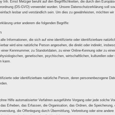
 Inh. Ernst Metzger beruht auf den Begrifflichkeiten, die durch den Europäi
ordnung (DS-GVO) verwendet wurden. Unsere Datenschutzerklärung soll sowohl
infach lesbar und verständlich sein. Um dies zu gewährleisten, möchten wir 
rklärung unter anderem die folgenden Begriffe:
n
e Informationen, die sich auf eine identifizierte oder identifizierbare natürl
zierbar wird eine natürliche Person angesehen, die direkt oder indirekt, insbe
einer Kennnummer, zu Standortdaten, zu einer Online-Kennung oder zu ein
ysiologischen, genetischen, psychischen, wirtschaftlichen, kulturellen oder s
en kann.
tifizierte oder identifizierbare natürliche Person, deren personenbezogene Da
erden.
r ohne Hilfe automatisierter Verfahren ausgeführte Vorgang oder jede solche
as Erheben, das Erfassen, die Organisation, das Ordnen, die Speicherung,
rwendung, die Offenlegung durch Übermittlung, Verbreitung oder eine andere 