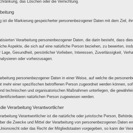
schränkung, das Löschen oder die Vernichtung.
beitung
 ist die Markierung gespeicherter personenbezogener Daten mit dem Ziel, ihr
omatisierten Verarbeitung personenbezogener Daten, die darin besteht, dass 
che Aspekte, die sich auf eine natürliche Person beziehen, zu bewerten, in
er Lage, Gesundheit, persönlicher Vorlieben, Interessen, Zuverlässigkeit, Verh
nalysieren oder vorherzusagen.
arbeitung personenbezogener Daten in einer Weise, auf welche die persone
ht mehr einer spezifischen betroffenen Person zugeordnet werden können, sof
und technischen und organisatorischen Maßnahmen unterliegen, die gewährle
r identifizierbaren natürlichen Person zugewiesen werden.
 die Verarbeitung Verantwortlicher
rarbeitung Verantwortlicher ist die natürliche oder juristische Person, Behörde,
er die Zwecke und Mittel der Verarbeitung von personenbezogenen Daten ent
 Unionsrecht oder das Recht der Mitgliedstaaten vorgegeben, so kann der Ver