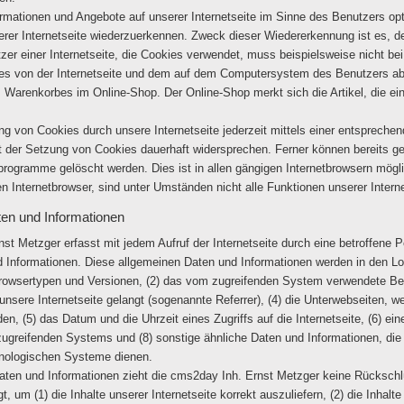
ormationen und Angebote auf unserer Internetseite im Sinne des Benutzers op
serer Internetseite wiederzuerkennen. Zweck dieser Wiedererkennung ist es, 
utzer einer Internetseite, die Cookies verwendet, muss beispielsweise nicht be
ies von der Internetseite und dem auf dem Computersystem des Benutzers a
s Warenkorbes im Online-Shop. Der Online-Shop merkt sich die Artikel, die ei
g von Cookies durch unsere Internetseite jederzeit mittels einer entspreche
t der Setzung von Cookies dauerhaft widersprechen. Ferner können bereits ge
rogramme gelöscht werden. Dies ist in allen gängigen Internetbrowsern möglic
Internetbrowser, sind unter Umständen nicht alle Funktionen unserer Interne
ten und Informationen
nst Metzger erfasst mit jedem Aufruf der Internetseite durch eine betroffene
 Informationen. Diese allgemeinen Daten und Informationen werden in den Log
owsertypen und Versionen, (2) das vom zugreifenden System verwendete Betri
nsere Internetseite gelangt (sogenannte Referrer), (4) die Unterwebseiten, 
en, (5) das Datum und die Uhrzeit eines Zugriffs auf die Internetseite, (6) ein
s zugreifenden Systems und (8) sonstige ähnliche Daten und Informationen, di
hnologischen Systeme dienen.
aten und Informationen zieht die cms2day Inh. Ernst Metzger keine Rückschl
, um (1) die Inhalte unserer Internetseite korrekt auszuliefern, (2) die Inhalt