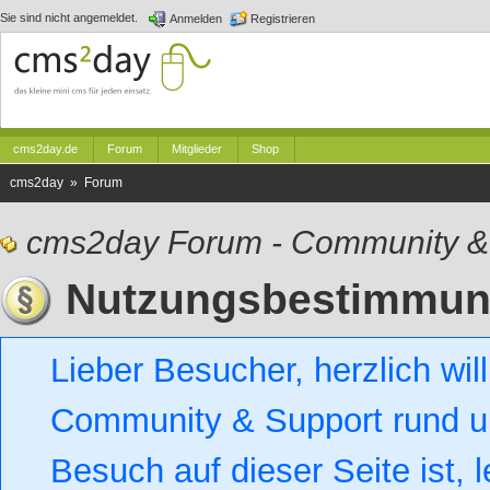
Sie sind nicht angemeldet.
Anmelden
Registrieren
cms2day.de
Forum
Mitglieder
Shop
cms2day » Forum
cms2day Forum - Community &
Nutzungsbestimmu
Lieber Besucher, herzlich w
Community & Support rund um
Besuch auf dieser Seite ist, l