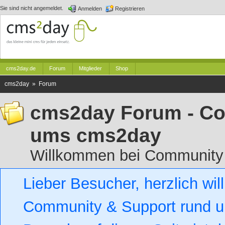
Sie sind nicht angemeldet.
Anmelden
Registrieren
cms2day.de
Forum
Mitglieder
Shop
cms2day » Forum
cms2day Forum - Co
ums cms2day
Willkommen bei Community
Lieber Besucher, herzlich w
Community & Support rund um