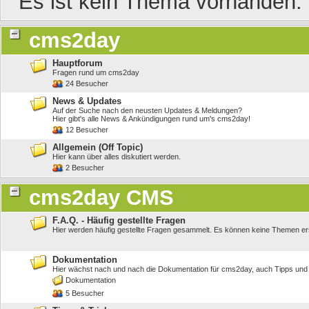
Es ist kein Thema vorhanden.
cms2day
Hauptforum
Fragen rund um cms2day
24 Besucher
News & Updates
Auf der Suche nach den neusten Updates & Meldungen?
Hier gibt's alle News & Ankündigungen rund um's cms2day!
12 Besucher
Allgemein (Off Topic)
Hier kann über alles diskutiert werden.
2 Besucher
cms2day CMS
F.A.Q. - Häufig gestellte Fragen
Hier werden häufig gestellte Fragen gesammelt. Es können keine Themen ers
Dokumentation
Hier wächst nach und nach die Dokumentation für cms2day, auch Tipps und
Dokumentation
5 Besucher