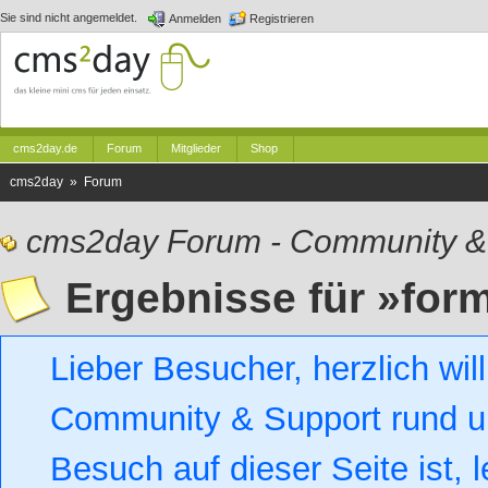
Sie sind nicht angemeldet.
Anmelden
Registrieren
cms2day.de
Forum
Mitglieder
Shop
cms2day » Forum
cms2day Forum - Community &
Ergebnisse für »for
Lieber Besucher, herzlich w
Community & Support rund um
Besuch auf dieser Seite ist, l