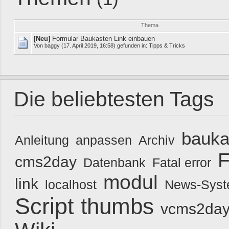
Thema
[Neu]
Formular Baukasten Link einbauen
Von
baggy
(17. April 2019, 16:58) gefunden in:
Tipps & Tricks
Die beliebtesten Tags
bauka
Anleitung
anpassen
Archiv
F
cms2day
Datenbank
Fatal error
modul
link
localhost
News-Sys
Script
thumbs
vcms2day