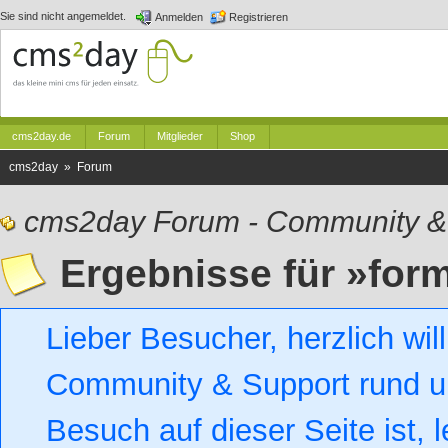
Sie sind nicht angemeldet.
Anmelden
Registrieren
cms2day.de
Forum
Mitglieder
Shop
cms2day » Forum
cms2day Forum - Community &
Ergebnisse für »for
Lieber Besucher, herzlich w
Community & Support rund um
Besuch auf dieser Seite ist, l