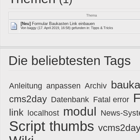
Thema
[Neu]
Formular Baukasten Link einbauen
Von
baggy
(17. April 2019, 16:58) gefunden in:
Tipps & Tricks
Die beliebtesten Tags
bauka
Anleitung
anpassen
Archiv
F
cms2day
Datenbank
Fatal error
modul
link
localhost
News-Sys
Script
thumbs
vcms2day