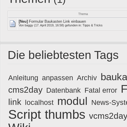
Thema
[Neu]
Formular Baukasten Link einbauen
Von
baggy
(17. April 2019, 16:58) gefunden in:
Tipps & Tricks
Die beliebtesten Tags
bauka
Anleitung
anpassen
Archiv
F
cms2day
Datenbank
Fatal error
modul
link
localhost
News-Sys
Script
thumbs
vcms2day