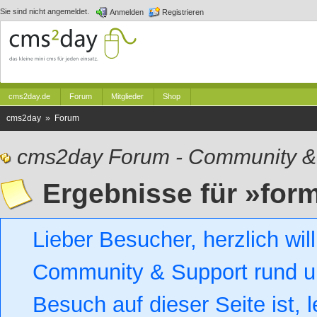
Sie sind nicht angemeldet.
Anmelden
Registrieren
cms2day.de
Forum
Mitglieder
Shop
cms2day » Forum
cms2day Forum - Community &
Ergebnisse für »for
Lieber Besucher, herzlich w
Community & Support rund um
Besuch auf dieser Seite ist, l