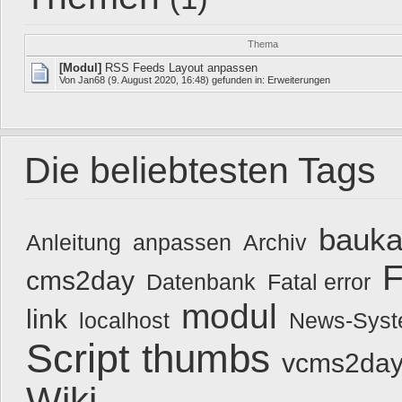
Thema
[Modul]
RSS Feeds Layout anpassen
Von
Jan68
(9. August 2020, 16:48) gefunden in:
Erweiterungen
Die beliebtesten Tags
bauka
Anleitung
anpassen
Archiv
F
cms2day
Datenbank
Fatal error
modul
link
localhost
News-Sys
Script
thumbs
vcms2day
Wiki