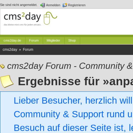
Sie sind nicht angemeldet.
Anmelden
Registrieren
cms2day.de
Forum
Mitglieder
Shop
cms2day » Forum
cms2day Forum - Community &
Ergebnisse für »an
Lieber Besucher, herzlich w
Community & Support rund um
Besuch auf dieser Seite ist, l