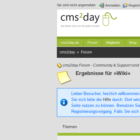
Sie sind nicht angemeldet.
Anmelden
Registr
cms2day.de
Forum
Mitglieder
Shop
cms2day » Forum
cms2day Forum - Community & Support run
Ergebnisse für »Wiki«
Lieber Besucher, herzlich willkommen
Sie sich bitte die
Hilfe
durch. Dort wird
Seite nutzen zu können. Benutzen S
Registrierungsvorgang. Falls Sie sich
Themen