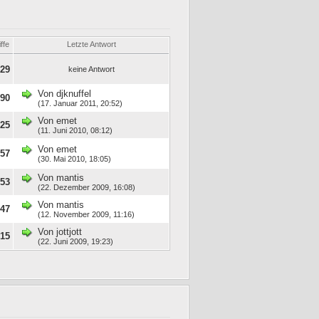
ffe
Letzte Antwort
229
keine Antwort
Von
djknuffel
890
(17. Januar 2011, 20:52)
Von
emet
825
(11. Juni 2010, 08:12)
Von
emet
157
(30. Mai 2010, 18:05)
Von
mantis
653
(22. Dezember 2009, 16:08)
Von
mantis
247
(12. November 2009, 11:16)
Von
jottjott
315
(22. Juni 2009, 19:23)