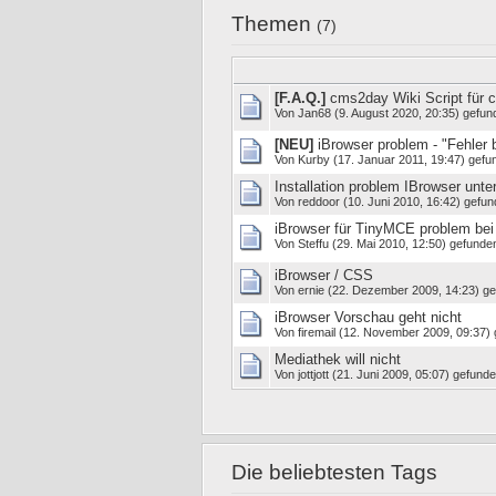
Themen
(7)
[F.A.Q.]
cms2day Wiki Script für 
Von
Jan68
(9. August 2020, 20:35) gefun
[NEU]
iBrowser problem - "Fehler 
Von
Kurby
(17. Januar 2011, 19:47) gefu
Installation problem IBrowser unt
Von
reddoor
(10. Juni 2010, 16:42) gefun
iBrowser für TinyMCE problem bei 
Von
Steffu
(29. Mai 2010, 12:50) gefunden
iBrowser / CSS
Von
ernie
(22. Dezember 2009, 14:23) ge
iBrowser Vorschau geht nicht
Von
firemail
(12. November 2009, 09:37) 
Mediathek will nicht
Von
jottjott
(21. Juni 2009, 05:07) gefunde
Die beliebtesten Tags