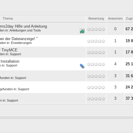
Thema
Bewertung
Antworten
Zugri
cms2day Hilfe und Anleitung
0
67 
den in:
Anleitungen und Tools
bei der Dateianzeige! "
1
19 
nden in:
Erweiterungen
er TinyMCE
1
17 
den in:
Support
Installation
4
25 
 in:
Support
3
31 
funden in:
Support
3
24 
gefunden in:
Support
3
37 
n in:
Support