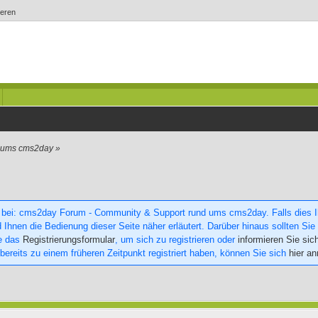
ieren
d ums cms2day
»
 bei: cms2day Forum - Community & Support rund ums cms2day. Falls dies Ihr
 Ihnen die Bedienung dieser Seite näher erläutert. Darüber hinaus sollten Sie 
ie das
Registrierungsformular
, um sich zu registrieren oder
informieren Sie sic
 bereits zu einem früheren Zeitpunkt registriert haben, können Sie sich
hier a