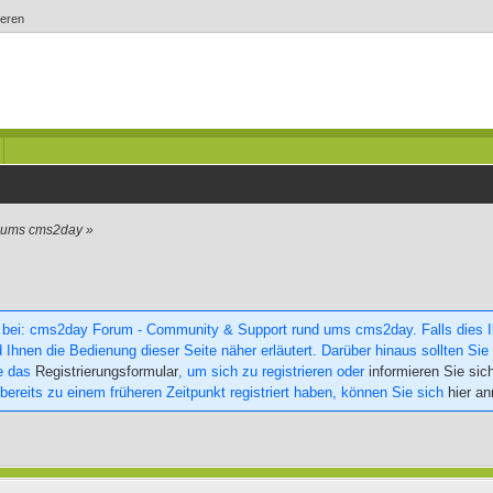
ieren
d ums cms2day
»
 bei: cms2day Forum - Community & Support rund ums cms2day. Falls dies Ihr
 Ihnen die Bedienung dieser Seite näher erläutert. Darüber hinaus sollten Sie 
ie das
Registrierungsformular
, um sich zu registrieren oder
informieren Sie sic
 bereits zu einem früheren Zeitpunkt registriert haben, können Sie sich
hier a