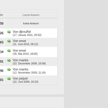
ffe
Letzte Antwort
450
keine Antwort
Von
djknuffel
926
(17. Januar 2011, 20:52)
Von
emet
865
(11. Juni 2010, 08:12)
Von
emet
334
(30. Mai 2010, 18:05)
Von
mantis
691
(22. Dezember 2009, 16:08)
Von
mantis
296
(12. November 2009, 11:16)
Von
jottjott
501
(22. Juni 2009, 19:23)