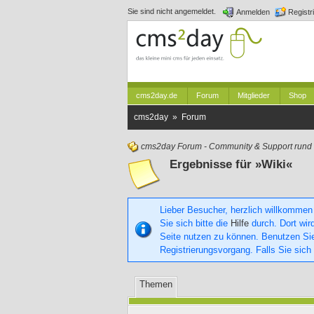
Sie sind nicht angemeldet.
Anmelden
Registr
cms2day.de
Forum
Mitglieder
Shop
cms2day » Forum
cms2day Forum - Community & Support run
Ergebnisse für »Wiki«
Lieber Besucher, herzlich willkommen
Sie sich bitte die
Hilfe
durch. Dort wird
Seite nutzen zu können. Benutzen S
Registrierungsvorgang. Falls Sie sich
Themen