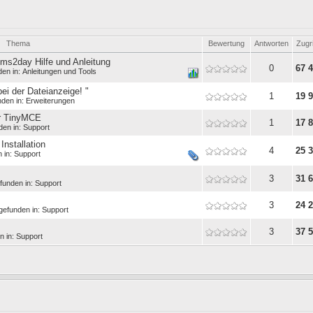
Thema
Bewertung
Antworten
Zugri
cms2day Hilfe und Anleitung
0
67 
den in:
Anleitungen und Tools
bei der Dateianzeige! "
1
19 
nden in:
Erweiterungen
er TinyMCE
1
17 
den in:
Support
Installation
4
25 
 in:
Support
3
31 
funden in:
Support
3
24 
gefunden in:
Support
3
37 
n in:
Support