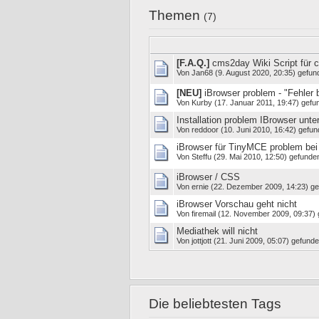
Themen
(7)
[F.A.Q.]
cms2day Wiki Script für 
Von
Jan68
(9. August 2020, 20:35) gefun
[NEU]
iBrowser problem - "Fehler 
Von
Kurby
(17. Januar 2011, 19:47) gefu
Installation problem IBrowser unt
Von
reddoor
(10. Juni 2010, 16:42) gefun
iBrowser für TinyMCE problem bei 
Von
Steffu
(29. Mai 2010, 12:50) gefunden
iBrowser / CSS
Von
ernie
(22. Dezember 2009, 14:23) ge
iBrowser Vorschau geht nicht
Von
firemail
(12. November 2009, 09:37) 
Mediathek will nicht
Von
jottjott
(21. Juni 2009, 05:07) gefunde
Die beliebtesten Tags