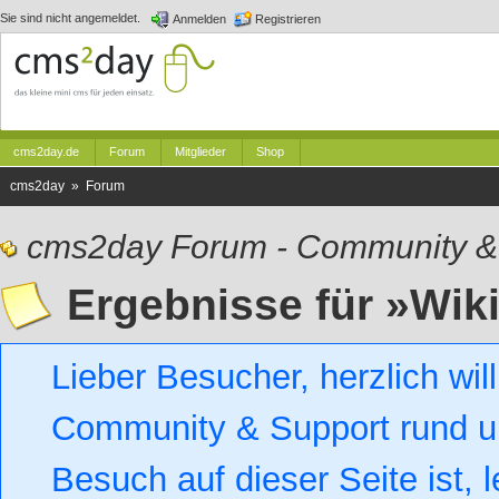
Sie sind nicht angemeldet.
Anmelden
Registrieren
cms2day.de
Forum
Mitglieder
Shop
cms2day » Forum
cms2day Forum - Community &
Ergebnisse für »Wik
Lieber Besucher, herzlich w
Community & Support rund um
Besuch auf dieser Seite ist, l