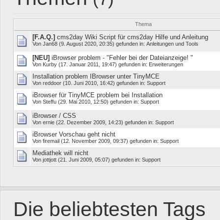
Thema
[F.A.Q.]
cms2day Wiki Script für cms2day Hilfe und Anleitung
Von
Jan68
(9. August 2020, 20:35) gefunden in:
Anleitungen und Tools
[NEU]
iBrowser problem - "Fehler bei der Dateianzeige! "
Von
Kurby
(17. Januar 2011, 19:47) gefunden in:
Erweiterungen
Installation problem IBrowser unter TinyMCE
Von
reddoor
(10. Juni 2010, 16:42) gefunden in:
Support
iBrowser für TinyMCE problem bei Installation
Von
Steffu
(29. Mai 2010, 12:50) gefunden in:
Support
iBrowser / CSS
Von
ernie
(22. Dezember 2009, 14:23) gefunden in:
Support
iBrowser Vorschau geht nicht
Von
firemail
(12. November 2009, 09:37) gefunden in:
Support
Mediathek will nicht
Von
jottjott
(21. Juni 2009, 05:07) gefunden in:
Support
Die beliebtesten Tags