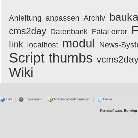
bauka
Anleitung
anpassen
Archiv
F
cms2day
Datenbank
Fatal error
modul
link
localhost
News-Sys
Script
thumbs
vcms2day
Wiki
Hilfe
Impressum
Nutzungsbestimmungen
Twitter
Forensoftware:
Burning