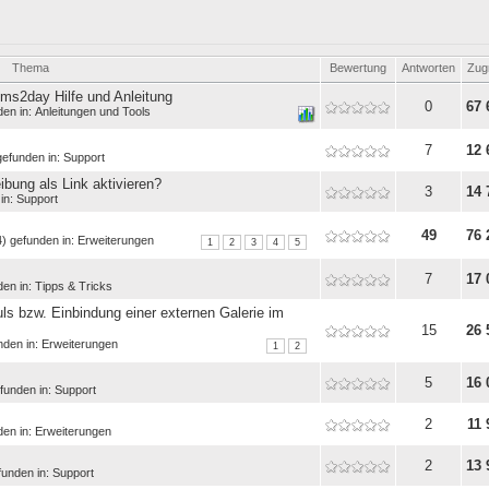
Thema
Bewertung
Antworten
Zugr
cms2day Hilfe und Anleitung
0
67 
den in:
Anleitungen und Tools
7
12 
gefunden in:
Support
bung als Link aktivieren?
3
14 
in:
Support
49
76 
) gefunden in:
Erweiterungen
1
2
3
4
5
7
17 
den in:
Tipps & Tricks
ls bzw. Einbindung einer externen Galerie im
15
26 
nden in:
Erweiterungen
1
2
5
16 
funden in:
Support
2
11 
den in:
Erweiterungen
2
13 
funden in:
Support