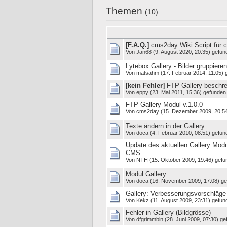
Themen
(10)
[F.A.Q.]
cms2day Wiki Script für 
Von
Jan68
(9. August 2020, 20:35) gefun
Lytebox Gallery - Bilder gruppieren
Von
matsahm
(17. Februar 2014, 11:05) 
[kein Fehler]
FTP Gallery beschrei
Von
eppy
(23. Mai 2011, 15:36) gefunden 
FTP Gallery Modul v.1.0.0
Von
cms2day
(15. Dezember 2009, 20:54
Texte ändern in der Gallery
Von
doca
(4. Februar 2010, 08:51) gefun
Update des aktuellen Gallery Modu
CMS
Von
NTH
(15. Oktober 2009, 19:46) gefu
Modul Gallery
Von
doca
(16. November 2009, 17:08) ge
Gallery: Verbesserungsvorschläge
Von
Kekz
(11. August 2009, 23:31) gefun
Fehler in Gallery (Bildgrösse)
Von
dfgrimmbln
(28. Juni 2009, 07:30) ge