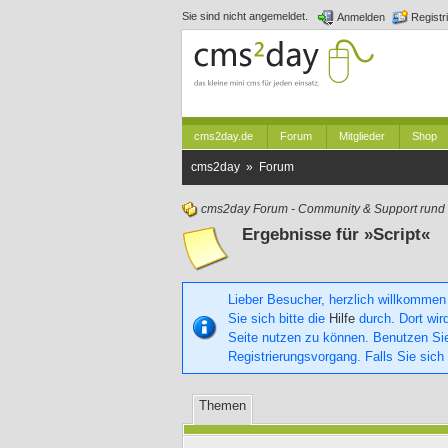
Sie sind nicht angemeldet.
Anmelden
Registr
cms2day.de
Forum
Mitglieder
Shop
cms2day » Forum
cms2day Forum - Community & Support run
Ergebnisse für »Script«
Lieber Besucher, herzlich willkommen
Sie sich bitte die
Hilfe
durch. Dort wird
Seite nutzen zu können. Benutzen S
Registrierungsvorgang. Falls Sie sich
Themen