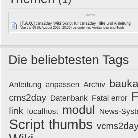
Thema
[F.A.Q.]
cms2day Wiki Script für cms2day Hilfe und Anleitung
Von
Jan68
(9. August 2020, 20:35) gefunden in:
Anleitungen und Tools
Die beliebtesten Tags
bauka
Anleitung
anpassen
Archiv
F
cms2day
Datenbank
Fatal error
modul
link
localhost
News-Sys
Script
thumbs
vcms2day