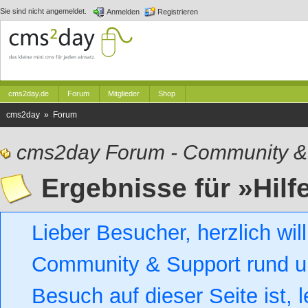
Sie sind nicht angemeldet.
Anmelden
Registrieren
cms2day.de
Forum
Mitglieder
Shop
cms2day » Forum
cms2day Forum - Community &
Ergebnisse für »Hilf
Lieber Besucher, herzlich w
Community & Support rund um
Besuch auf dieser Seite ist, l