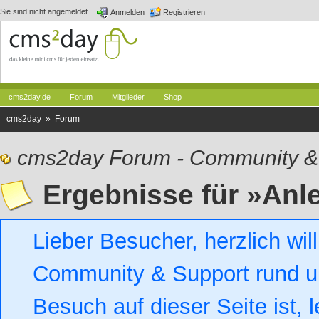
Sie sind nicht angemeldet.
Anmelden
Registrieren
cms2day.de
Forum
Mitglieder
Shop
cms2day » Forum
cms2day Forum - Community &
Ergebnisse für »Anl
Lieber Besucher, herzlich w
Community & Support rund um
Besuch auf dieser Seite ist, l