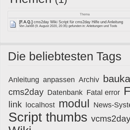
Thema
[F.A.Q.]
cms2day Wiki Script für cms2day Hilfe und Anleitung
Von
Jan68
(9. August 2020, 20:35) gefunden in:
Anleitungen und Tools
Die beliebtesten Tags
bauka
Anleitung
anpassen
Archiv
F
cms2day
Datenbank
Fatal error
modul
link
localhost
News-Sys
Script
thumbs
vcms2day