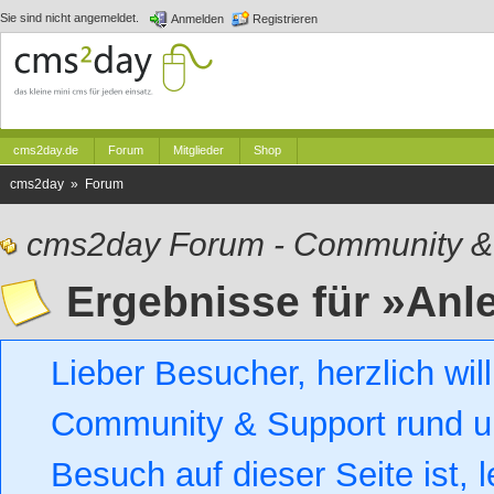
Sie sind nicht angemeldet.
Anmelden
Registrieren
cms2day.de
Forum
Mitglieder
Shop
cms2day » Forum
cms2day Forum - Community &
Ergebnisse für »Anl
Lieber Besucher, herzlich w
Community & Support rund um
Besuch auf dieser Seite ist, l