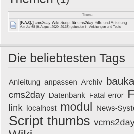
Thema
[F.A.Q.]
cms2day Wiki Script für cms2day Hilfe und Anleitung
Von
Jan68
(9. August 2020, 20:35) gefunden in:
Anleitungen und Tools
Die beliebtesten Tags
bauka
Anleitung
anpassen
Archiv
F
cms2day
Datenbank
Fatal error
modul
link
localhost
News-Sys
Script
thumbs
vcms2day