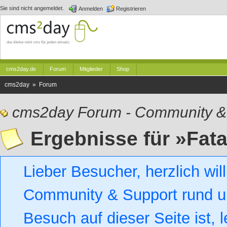
Sie sind nicht angemeldet.
Anmelden
Registrieren
cms2day.de
Forum
Mitglieder
Shop
cms2day » Forum
cms2day Forum - Community &
Ergebnisse für »Fata
Lieber Besucher, herzlich w
Community & Support rund um
Besuch auf dieser Seite ist, l