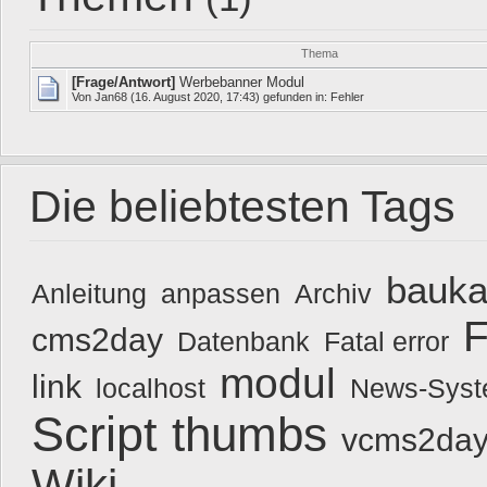
Thema
[Frage/Antwort]
Werbebanner Modul
Von
Jan68
(16. August 2020, 17:43) gefunden in:
Fehler
Die beliebtesten Tags
bauka
Anleitung
anpassen
Archiv
F
cms2day
Datenbank
Fatal error
modul
link
localhost
News-Sys
Script
thumbs
vcms2day
Wiki