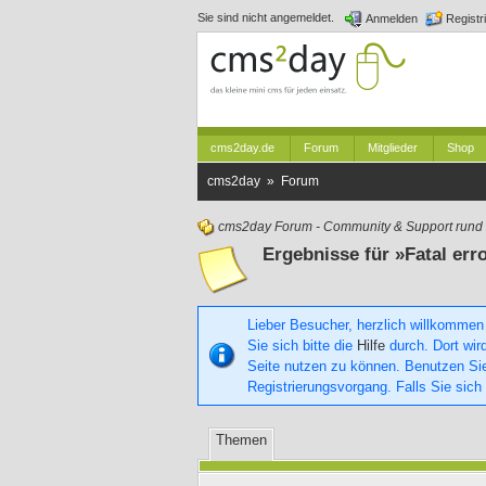
Sie sind nicht angemeldet.
Anmelden
Registr
cms2day.de
Forum
Mitglieder
Shop
cms2day » Forum
cms2day Forum - Community & Support run
Ergebnisse für »Fatal err
Lieber Besucher, herzlich willkommen
Sie sich bitte die
Hilfe
durch. Dort wird
Seite nutzen zu können. Benutzen S
Registrierungsvorgang. Falls Sie sich
Themen