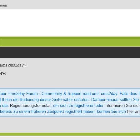
ieren
d ums cms2day
»
or«
 bei: cms2day Forum - Community & Support rund ums cms2day. Falls dies Ihr
 Ihnen die Bedienung dieser Seite näher erläutert. Darüber hinaus sollten Sie 
ie das
Registrierungsformular
, um sich zu registrieren oder
informieren Sie sic
 bereits zu einem früheren Zeitpunkt registriert haben, können Sie sich
hier a