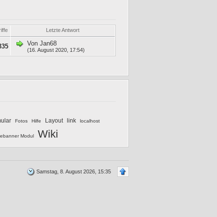
iffe
Letzte Antwort
Von
Jan68
335
(16. August 2020, 17:54)
mular
Layout
link
Fotos
Hilfe
localhost
Wiki
ebanner Modul
Samstag, 8. August 2026, 15:35