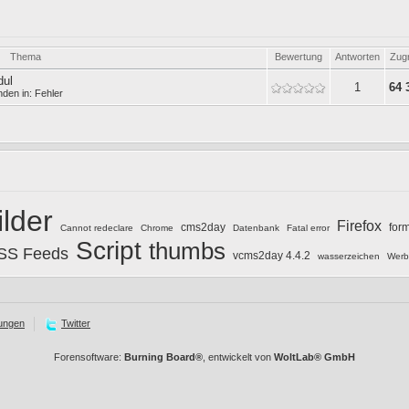
Thema
Bewertung
Antworten
Zugr
dul
1
64 
nden in:
Fehler
ilder
Firefox
cms2day
for
Cannot redeclare
Chrome
Datenbank
Fatal error
Script
thumbs
SS Feeds
vcms2day 4.4.2
wasserzeichen
Werb
ungen
Twitter
Forensoftware:
Burning Board®
, entwickelt von
WoltLab® GmbH