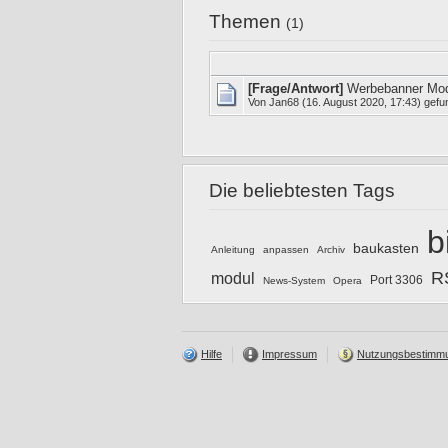
Themen
(1)
[Frage/Antwort]
Werbebanner Mo
Von
Jan68
(16. August 2020, 17:43) gefu
Die beliebtesten Tags
b
baukasten
Anleitung
anpassen
Archiv
R
modul
Port 3306
News-System
Opera
Hilfe
Impressum
Nutzungsbestimm