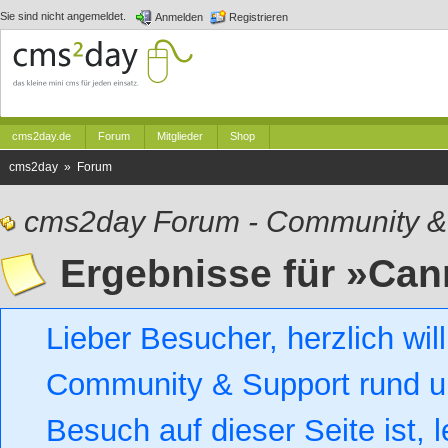
Sie sind nicht angemeldet.
Anmelden
Registrieren
cms2day.de
Forum
Mitglieder
Shop
cms2day » Forum
cms2day Forum - Community &
Ergebnisse für »Can
Lieber Besucher, herzlich w
Community & Support rund um
Besuch auf dieser Seite ist, l