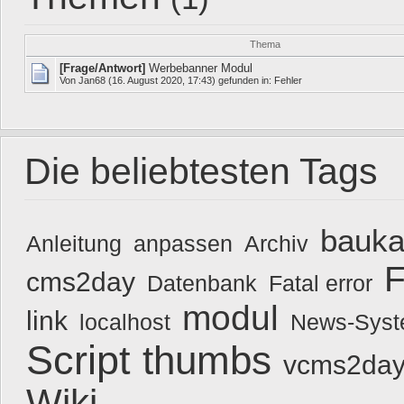
Thema
[Frage/Antwort]
Werbebanner Modul
Von
Jan68
(16. August 2020, 17:43) gefunden in:
Fehler
Die beliebtesten Tags
bauka
Anleitung
anpassen
Archiv
F
cms2day
Datenbank
Fatal error
modul
link
localhost
News-Sys
Script
thumbs
vcms2day
Wiki