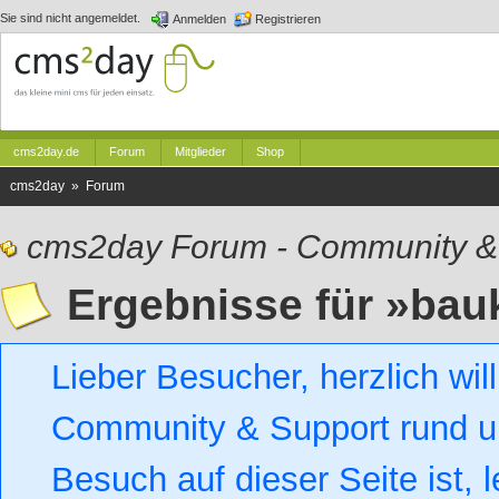
Sie sind nicht angemeldet.
Anmelden
Registrieren
cms2day.de
Forum
Mitglieder
Shop
cms2day » Forum
cms2day Forum - Community &
Ergebnisse für »bau
Lieber Besucher, herzlich w
Community & Support rund um
Besuch auf dieser Seite ist, l