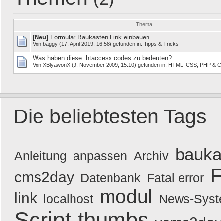
Thema
[Neu]
Formular Baukasten Link einbauen
Von
baggy
(17. April 2019, 16:58) gefunden in:
Tipps & Tricks
Was haben diese .htaccess codes zu bedeuten?
Von
XBlyawonX
(9. November 2009, 15:10) gefunden in:
HTML, CSS, PHP & C
Die beliebtesten Tags
bauka
Anleitung
anpassen
Archiv
F
cms2day
Datenbank
Fatal error
modul
link
localhost
News-Sys
Script
thumbs