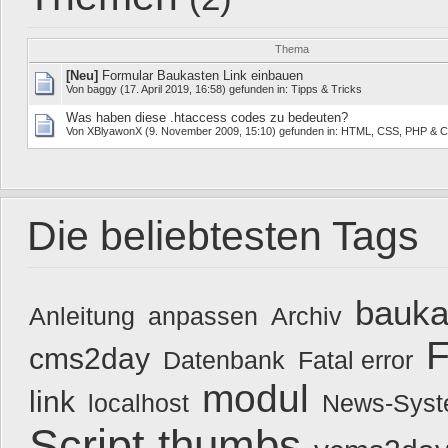
Thema
[Neu]
Formular Baukasten Link einbauen
Von
baggy
(17. April 2019, 16:58) gefunden in:
Tipps & Tricks
Was haben diese .htaccess codes zu bedeuten?
Von
XBlyawonX
(9. November 2009, 15:10) gefunden in:
HTML, CSS, PHP & C
Die beliebtesten Tags
bauka
Anleitung
anpassen
Archiv
F
cms2day
Datenbank
Fatal error
modul
link
localhost
News-Sys
Script
thumbs