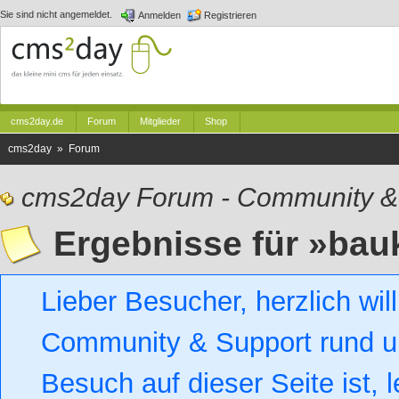
Sie sind nicht angemeldet.
Anmelden
Registrieren
cms2day.de
Forum
Mitglieder
Shop
cms2day » Forum
cms2day Forum - Community &
Ergebnisse für »bau
Lieber Besucher, herzlich w
Community & Support rund um
Besuch auf dieser Seite ist, l