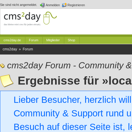
Sie sind nicht angemeldet.
Anmelden
Registrieren
cms2day.de
Forum
Mitglieder
Shop
cms2day » Forum
cms2day Forum - Community &
Ergebnisse für »loca
Lieber Besucher, herzlich w
Community & Support rund um
Besuch auf dieser Seite ist, l