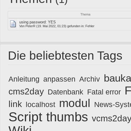
Thema
using password: YES
Von
PeterR
(19. Mai 2022, 01:23) gefunden in:
Fehler
Die beliebtesten Tags
bauka
Anleitung
anpassen
Archiv
F
cms2day
Datenbank
Fatal error
modul
link
localhost
News-Sys
Script
thumbs
vcms2day
Wiki