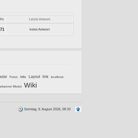
ffe
Letzte Antwort
071
keine Antwort
mular
Layout
link
Fotos
Hilfe
localhost
Wiki
ebanner Modul
Sonntag, 9. August 2026, 08:33