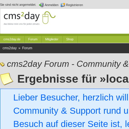
Sie sind nicht angemeldet.
Anmelden
Registrieren
cms2day.de
Forum
Mitglieder
Shop
cms2day » Forum
cms2day Forum - Community &
Ergebnisse für »loca
Lieber Besucher, herzlich w
Community & Support rund um
Besuch auf dieser Seite ist, l