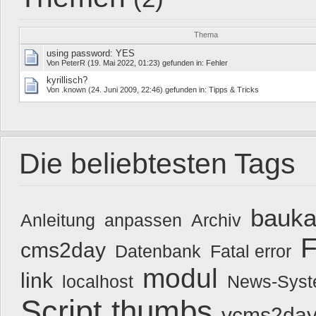
Thema
using password: YES
Von
PeterR
(19. Mai 2022, 01:23) gefunden in:
Fehler
kyrillisch?
Von
.known
(24. Juni 2009, 22:46) gefunden in:
Tipps & Tricks
Die beliebtesten Tags
bauka
Anleitung
anpassen
Archiv
F
cms2day
Datenbank
Fatal error
modul
link
localhost
News-Sys
Script
thumbs
vcms2day