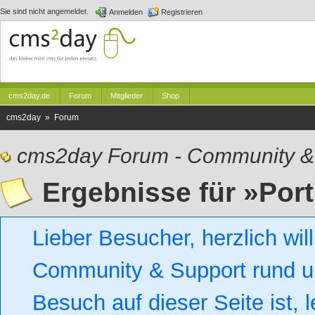
Sie sind nicht angemeldet.
Anmelden
Registrieren
cms2day.de
Forum
Mitglieder
Shop
cms2day » Forum
cms2day Forum - Community &
Ergebnisse für »Por
Lieber Besucher, herzlich w
Community & Support rund um
Besuch auf dieser Seite ist, l