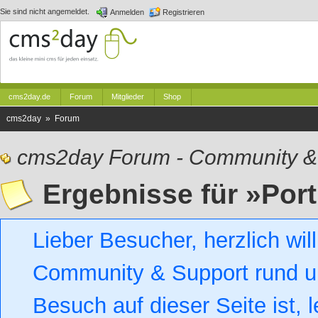
Sie sind nicht angemeldet.
Anmelden
Registrieren
cms2day.de
Forum
Mitglieder
Shop
cms2day » Forum
cms2day Forum - Community &
Ergebnisse für »Por
Lieber Besucher, herzlich w
Community & Support rund um
Besuch auf dieser Seite ist, l