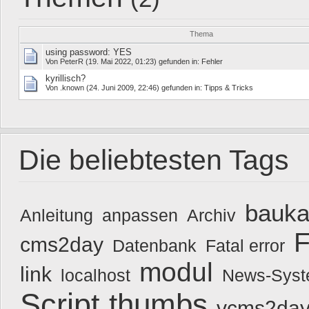
Thema
using password: YES
Von
PeterR
(19. Mai 2022, 01:23) gefunden in:
Fehler
kyrillisch?
Von
.known
(24. Juni 2009, 22:46) gefunden in:
Tipps & Tricks
Die beliebtesten Tags
bauka
Anleitung
anpassen
Archiv
F
cms2day
Datenbank
Fatal error
modul
link
localhost
News-Sys
Script
thumbs
vcms2day