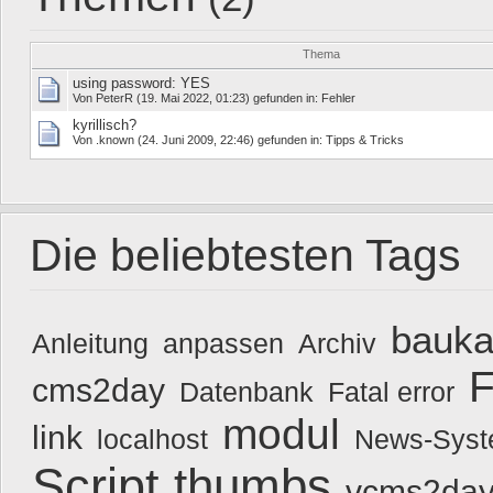
Thema
using password: YES
Von
PeterR
(19. Mai 2022, 01:23) gefunden in:
Fehler
kyrillisch?
Von
.known
(24. Juni 2009, 22:46) gefunden in:
Tipps & Tricks
Die beliebtesten Tags
bauka
Anleitung
anpassen
Archiv
F
cms2day
Datenbank
Fatal error
modul
link
localhost
News-Sys
Script
thumbs
vcms2day