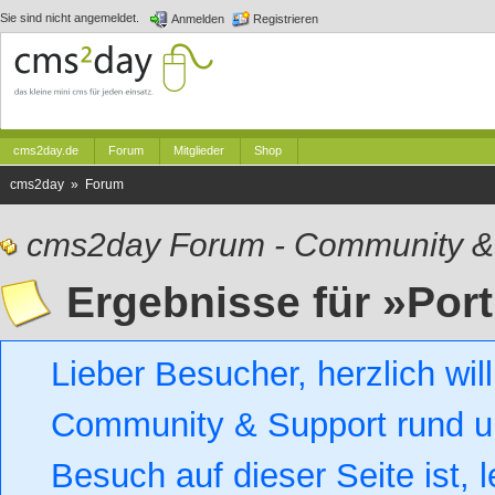
Sie sind nicht angemeldet.
Anmelden
Registrieren
cms2day.de
Forum
Mitglieder
Shop
cms2day » Forum
cms2day Forum - Community &
Ergebnisse für »Por
Lieber Besucher, herzlich w
Community & Support rund um
Besuch auf dieser Seite ist, l