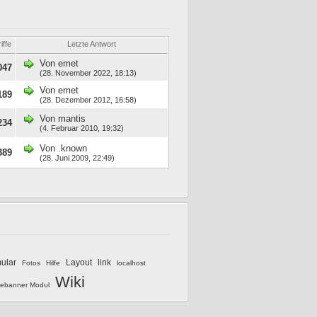
iffe
Letzte Antwort
Von
emet
047
(28. November 2022, 18:13)
Von
emet
189
(28. Dezember 2012, 16:58)
Von
mantis
234
(4. Februar 2010, 19:32)
Von
.known
389
(28. Juni 2009, 22:49)
mular
Layout
link
Fotos
Hilfe
localhost
Wiki
ebanner Modul