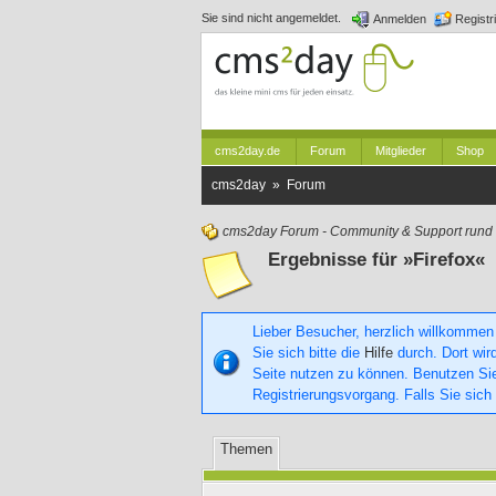
Sie sind nicht angemeldet.
Anmelden
Registr
cms2day.de
Forum
Mitglieder
Shop
cms2day » Forum
cms2day Forum - Community & Support run
Ergebnisse für »Firefox«
Lieber Besucher, herzlich willkommen
Sie sich bitte die
Hilfe
durch. Dort wird
Seite nutzen zu können. Benutzen S
Registrierungsvorgang. Falls Sie sich
Themen