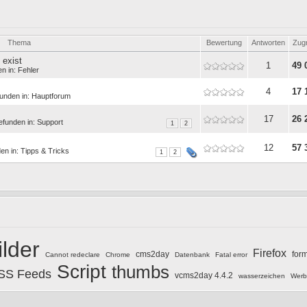
Thema
Bewertung
Antworten
Zugr
 exist
1
49 
en in:
Fehler
4
17 
funden in:
Hauptforum
17
26 
efunden in:
Support
1
2
12
57 
den in:
Tipps & Tricks
1
2
ilder
Firefox
cms2day
for
Cannot redeclare
Chrome
Datenbank
Fatal error
Script
thumbs
SS Feeds
vcms2day 4.4.2
wasserzeichen
Werb