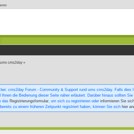
ieren
d ums cms2day
»
 bei: cms2day Forum - Community & Support rund ums cms2day. Falls dies Ihr
 Ihnen die Bedienung dieser Seite näher erläutert. Darüber hinaus sollten Sie 
ie das
Registrierungsformular
, um sich zu registrieren oder
informieren Sie sic
 bereits zu einem früheren Zeitpunkt registriert haben, können Sie sich
hier a