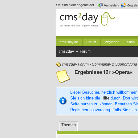
Sie sind nicht angemeldet.
Anmelden
Registr
cms2day.de
Forum
Mitglieder
Shop
cms2day » Forum
cms2day Forum - Community & Support run
Ergebnisse für »Opera«
Lieber Besucher, herzlich willkommen
Sie sich bitte die
Hilfe
durch. Dort wird
Seite nutzen zu können. Benutzen S
Registrierungsvorgang. Falls Sie sich
Themen