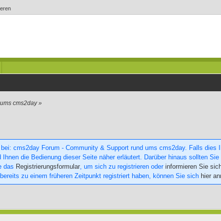
ieren
d ums cms2day
»
 bei: cms2day Forum - Community & Support rund ums cms2day. Falls dies Ihr
 Ihnen die Bedienung dieser Seite näher erläutert. Darüber hinaus sollten Sie 
ie das
Registrierungsformular
, um sich zu registrieren oder
informieren Sie sic
 bereits zu einem früheren Zeitpunkt registriert haben, können Sie sich
hier a