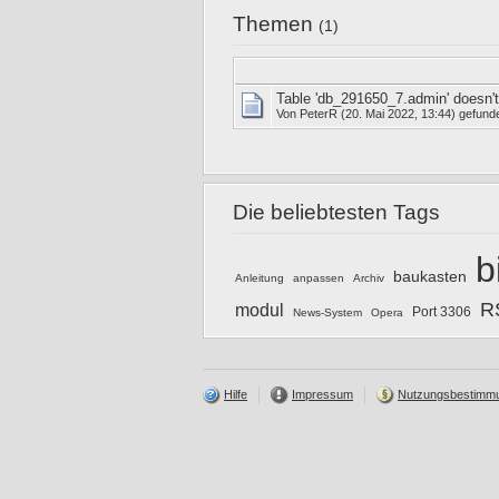
Themen
(1)
Table 'db_291650_7.admin' doesn't
Von
PeterR
(20. Mai 2022, 13:44) gefund
Die beliebtesten Tags
b
baukasten
Anleitung
anpassen
Archiv
R
modul
Port 3306
News-System
Opera
Hilfe
Impressum
Nutzungsbestimm