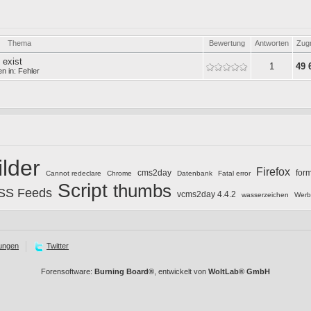
Thema
Bewertung
Antworten
Zugr
 exist
1
49 
en in:
Fehler
ilder
Firefox
cms2day
for
Cannot redeclare
Chrome
Datenbank
Fatal error
Script
thumbs
SS Feeds
vcms2day 4.4.2
wasserzeichen
Werb
ungen
Twitter
Forensoftware:
Burning Board®
, entwickelt von
WoltLab® GmbH