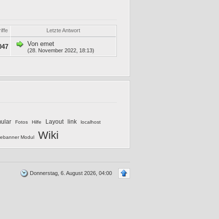
iffe
Letzte Antwort
Von
emet
047
(28. November 2022, 18:13)
mular
Layout
link
Fotos
Hilfe
localhost
Wiki
ebanner Modul
Donnerstag, 6. August 2026, 04:00