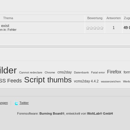
Thema
Bewertung
Antworten
Zugr
 exist
1
49 
en in:
Fehler
ilder
Firefox
cms2day
for
Cannot redeclare
Chrome
Datenbank
Fatal error
Script
thumbs
SS Feeds
vcms2day 4.4.2
wasserzeichen
Werb
ungen
Twitter
Forensoftware:
Burning Board®
, entwickelt von
WoltLab® GmbH