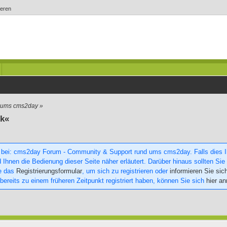
ieren
d ums cms2day
»
nk«
 bei: cms2day Forum - Community & Support rund ums cms2day. Falls dies Ihr
 Ihnen die Bedienung dieser Seite näher erläutert. Darüber hinaus sollten Sie 
ie das
Registrierungsformular
, um sich zu registrieren oder
informieren Sie sic
 bereits zu einem früheren Zeitpunkt registriert haben, können Sie sich
hier a