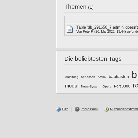
Themen
(1)
Table 'db_291650_7.admin' doesn't
Von
PeterR
(20. Mai 2022, 13:44) gefund
Die beliebtesten Tags
b
baukasten
Anleitung
anpassen
Archiv
R
modul
Port 3306
News-System
Opera
Hilfe
Impressum
Nutzungsbestimm