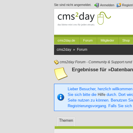
Sie sind nicht angemeldet.
Anmelden
Registr
cms2day.de
Forum
Mitglieder
Shop
cms2day » Forum
cms2day Forum - Community & Support run
Ergebnisse für »Datenba
Lieber Besucher, herzlich willkommen
Sie sich bitte die
Hilfe
durch. Dort wird
Seite nutzen zu können. Benutzen S
Registrierungsvorgang. Falls Sie sich
Themen