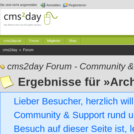
Sie sind nicht angemeldet.
Anmelden
Registrieren
cms2day.de
Forum
Mitglieder
Shop
cms2day » Forum
cms2day Forum - Community &
Ergebnisse für »Arc
Lieber Besucher, herzlich w
Community & Support rund um
Besuch auf dieser Seite ist, l