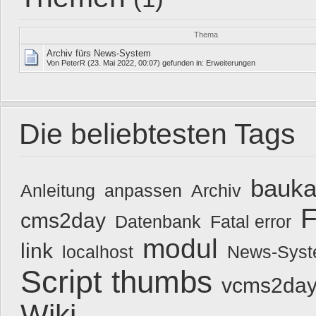
Thema
Archiv fürs News-System
Von
PeterR
(23. Mai 2022, 00:07) gefunden in:
Erweiterungen
Die beliebtesten Tags
bauka
Anleitung
anpassen
Archiv
F
cms2day
Datenbank
Fatal error
modul
link
localhost
News-Sys
Script
thumbs
vcms2day
Wiki