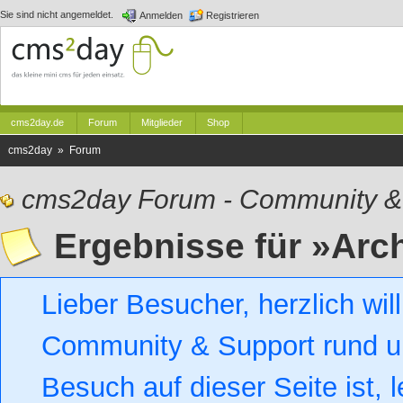
Sie sind nicht angemeldet.
Anmelden
Registrieren
cms2day.de
Forum
Mitglieder
Shop
cms2day » Forum
cms2day Forum - Community &
Ergebnisse für »Arc
Lieber Besucher, herzlich w
Community & Support rund um
Besuch auf dieser Seite ist, l