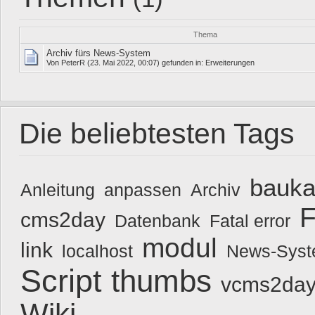
Thema
Archiv fürs News-System
Von
PeterR
(23. Mai 2022, 00:07) gefunden in:
Erweiterungen
Die beliebtesten Tags
bauka
Anleitung
anpassen
Archiv
F
cms2day
Datenbank
Fatal error
modul
link
localhost
News-Sys
Script
thumbs
vcms2day
Wiki