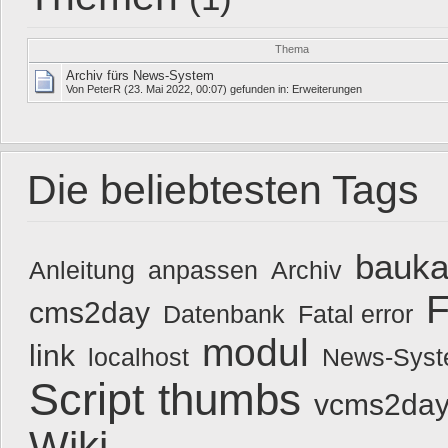
Thema
Archiv fürs News-System
Von
PeterR
(23. Mai 2022, 00:07) gefunden in:
Erweiterungen
Die beliebtesten Tags
bauka
Anleitung
anpassen
Archiv
F
cms2day
Datenbank
Fatal error
modul
link
localhost
News-Sys
Script
thumbs
vcms2day
Wiki