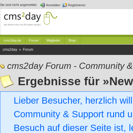
Sie sind nicht angemeldet.
Anmelden
Registrieren
cms2day.de
Forum
Mitglieder
Shop
cms2day » Forum
cms2day Forum - Community &
Ergebnisse für »Ne
Lieber Besucher, herzlich w
Community & Support rund um
Besuch auf dieser Seite ist, l