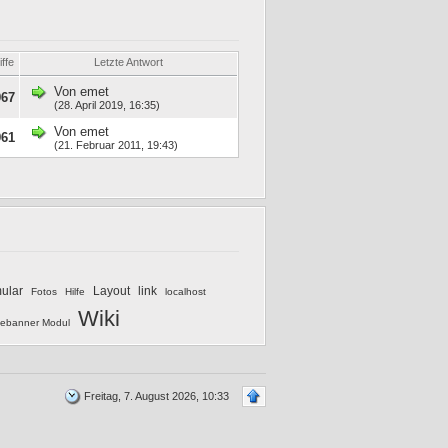
iffe
Letzte Antwort
Von
emet
967
(28. April 2019, 16:35)
Von
emet
961
(21. Februar 2011, 19:43)
mular
Layout
link
Fotos
Hilfe
localhost
Wiki
ebanner Modul
Freitag, 7. August 2026, 10:33