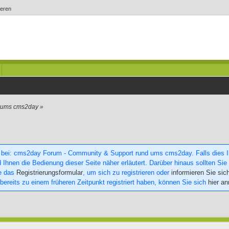
ieren
d ums cms2day
»
 bei: cms2day Forum - Community & Support rund ums cms2day. Falls dies Ihr
 Ihnen die Bedienung dieser Seite näher erläutert. Darüber hinaus sollten Sie 
ie das
Registrierungsformular
, um sich zu registrieren oder
informieren Sie sic
 bereits zu einem früheren Zeitpunkt registriert haben, können Sie sich
hier a