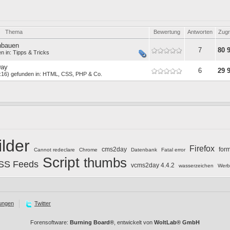
Thema
Bewertung
Antworten
Zugr
nbauen
7
80 
en in:
Tipps & Tricks
Day
6
29 
:16) gefunden in:
HTML, CSS, PHP & Co.
ilder
Firefox
cms2day
for
Cannot redeclare
Chrome
Datenbank
Fatal error
Script
thumbs
SS Feeds
vcms2day 4.4.2
wasserzeichen
Werb
ungen
Twitter
Forensoftware:
Burning Board®
, entwickelt von
WoltLab® GmbH