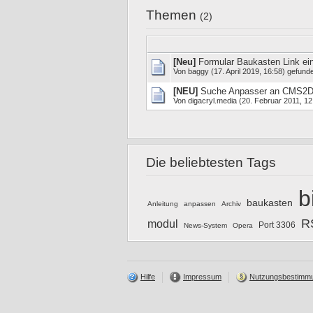
Themen
(2)
[Neu]
Formular Baukasten Link ei
Von
baggy
(17. April 2019, 16:58) gefund
[NEU]
Suche Anpasser an CMS2
Von
digacryl.media
(20. Februar 2011, 12
Die beliebtesten Tags
b
baukasten
Anleitung
anpassen
Archiv
R
modul
Port 3306
News-System
Opera
Hilfe
Impressum
Nutzungsbestimm