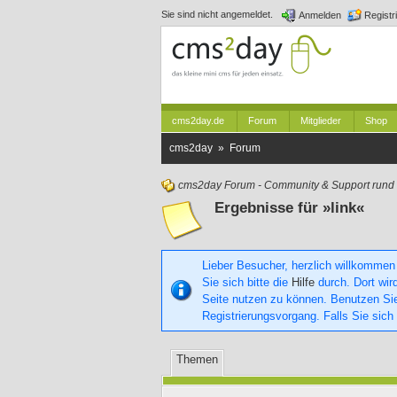
Sie sind nicht angemeldet.
Anmelden
Registr
cms2day.de
Forum
Mitglieder
Shop
cms2day » Forum
cms2day Forum - Community & Support run
Ergebnisse für »link«
Lieber Besucher, herzlich willkommen
Sie sich bitte die
Hilfe
durch. Dort wird
Seite nutzen zu können. Benutzen S
Registrierungsvorgang. Falls Sie sich
Themen