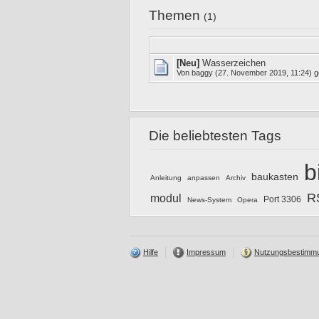
Themen
(1)
[Neu]
Wasserzeichen
Von
baggy
(27. November 2019, 11:24) g
Die beliebtesten Tags
b
baukasten
Anleitung
anpassen
Archiv
R
modul
Port 3306
News-System
Opera
Hilfe
Impressum
Nutzungsbestimm