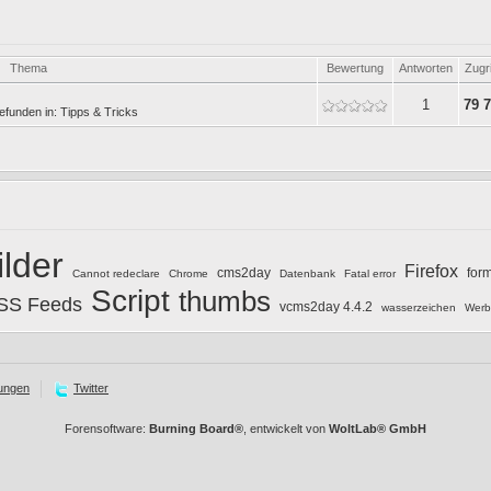
Thema
Bewertung
Antworten
Zugri
1
79 
efunden in:
Tipps & Tricks
ilder
Firefox
cms2day
for
Cannot redeclare
Chrome
Datenbank
Fatal error
Script
thumbs
SS Feeds
vcms2day 4.4.2
wasserzeichen
Werb
ungen
Twitter
Forensoftware:
Burning Board®
, entwickelt von
WoltLab® GmbH