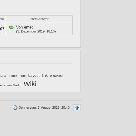
ffe
Letzte Antwort
Von
emet
763
(3. Dezember 2019, 18:16)
mular
Layout
link
Fotos
Hilfe
localhost
Wiki
ebanner Modul
Donnerstag, 6. August 2026, 20:40