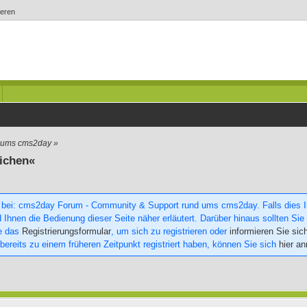
ieren
d ums cms2day
»
ichen«
 bei: cms2day Forum - Community & Support rund ums cms2day. Falls dies Ihr
 Ihnen die Bedienung dieser Seite näher erläutert. Darüber hinaus sollten Sie 
ie das
Registrierungsformular
, um sich zu registrieren oder
informieren Sie sic
 bereits zu einem früheren Zeitpunkt registriert haben, können Sie sich
hier a