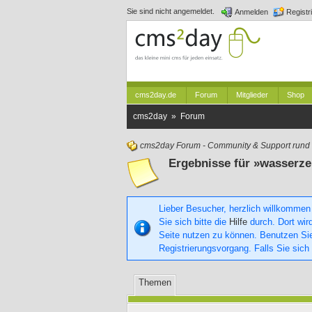
Sie sind nicht angemeldet.
Anmelden
Registr
cms2day.de
Forum
Mitglieder
Shop
cms2day » Forum
cms2day Forum - Community & Support run
Ergebnisse für »wasserze
Lieber Besucher, herzlich willkommen
Sie sich bitte die
Hilfe
durch. Dort wird
Seite nutzen zu können. Benutzen S
Registrierungsvorgang. Falls Sie sich
Themen