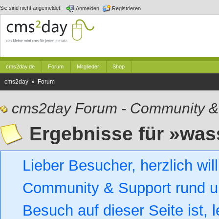
Sie sind nicht angemeldet.
Anmelden
Registrieren
cms2day.de
Forum
Mitglieder
Shop
cms2day » Forum
cms2day Forum - Community &
Ergebnisse für »was
Lieber Besucher, herzlich w
Community & Support rund um
Besuch auf dieser Seite ist, l