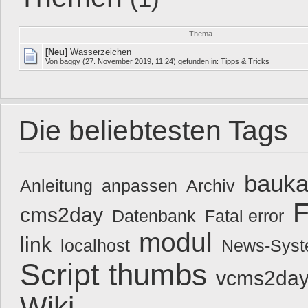
Thema
[Neu]
Wasserzeichen
Von
baggy
(27. November 2019, 11:24) gefunden in:
Tipps & Tricks
Die beliebtesten Tags
bauka
Anleitung
anpassen
Archiv
F
cms2day
Datenbank
Fatal error
modul
link
localhost
News-Sys
Script
thumbs
vcms2day
Wiki