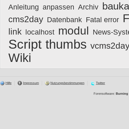
bauka
Anleitung
anpassen
Archiv
F
cms2day
Datenbank
Fatal error
modul
link
localhost
News-Sys
Script
thumbs
vcms2day
Wiki
Hilfe
Impressum
Nutzungsbestimmungen
Twitter
Forensoftware:
Burning