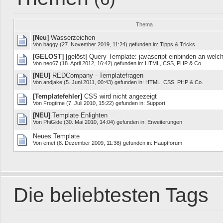
Thema
[Neu]
Wasserzeichen
Von
baggy
(27. November 2019, 11:24) gefunden in:
Tipps & Tricks
[GELÖST]
[gelöst] Query Template: javascript einbinden an welch
Von
neo67
(18. April 2012, 16:42) gefunden in:
HTML, CSS, PHP & Co.
[NEU]
REDCompany - Templatefragen
Von
andjake
(5. Juni 2011, 00:43) gefunden in:
HTML, CSS, PHP & Co.
[Templatefehler]
CSS wird nicht angezeigt
Von
Frogtime
(7. Juli 2010, 15:22) gefunden in:
Support
[NEU]
Template Enlighten
Von
PhiGide
(30. Mai 2010, 14:04) gefunden in:
Erweiterungen
Neues Template
Von
emet
(8. Dezember 2009, 11:38) gefunden in:
Hauptforum
Die beliebtesten Tags