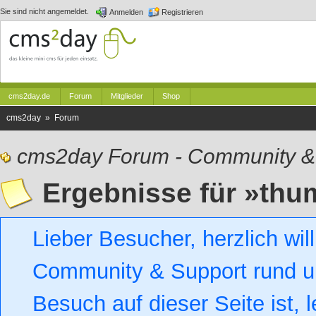
Sie sind nicht angemeldet.
Anmelden
Registrieren
cms2day.de
Forum
Mitglieder
Shop
cms2day » Forum
cms2day Forum - Community &
Ergebnisse für »th
Lieber Besucher, herzlich w
Community & Support rund um
Besuch auf dieser Seite ist, l