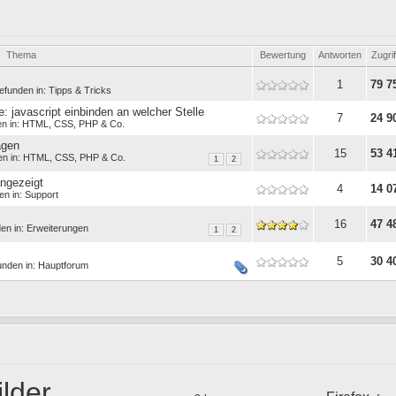
Thema
Bewertung
Antworten
Zugrif
1
79 7
efunden in:
Tipps & Tricks
: javascript einbinden an welcher Stelle
7
24 9
en in:
HTML, CSS, PHP & Co.
agen
15
53 4
en in:
HTML, CSS, PHP & Co.
1
2
angezeigt
4
14 0
en in:
Support
16
47 4
en in:
Erweiterungen
1
2
5
30 4
unden in:
Hauptforum
ilder