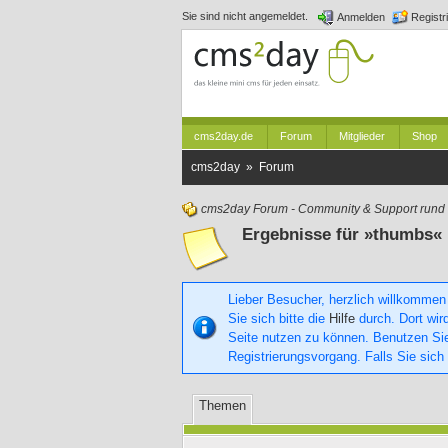
Sie sind nicht angemeldet.
Anmelden
Registr
cms2day.de
Forum
Mitglieder
Shop
cms2day » Forum
cms2day Forum - Community & Support run
Ergebnisse für »thumbs«
Lieber Besucher, herzlich willkommen
Sie sich bitte die
Hilfe
durch. Dort wird
Seite nutzen zu können. Benutzen S
Registrierungsvorgang. Falls Sie sich
Themen