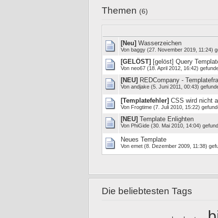
Themen
(6)
[Neu]
Wasserzeichen
Von
baggy
(27. November 2019, 11:24) g
[GELÖST]
[gelöst] Query Template
Von
neo67
(18. April 2012, 16:42) gefund
[NEU]
REDCompany - Templatefr
Von
andjake
(5. Juni 2011, 00:43) gefund
[Templatefehler]
CSS wird nicht 
Von
Frogtime
(7. Juli 2010, 15:22) gefund
[NEU]
Template Enlighten
Von
PhiGide
(30. Mai 2010, 14:04) gefund
Neues Template
Von
emet
(8. Dezember 2009, 11:38) gef
Die beliebtesten Tags
b