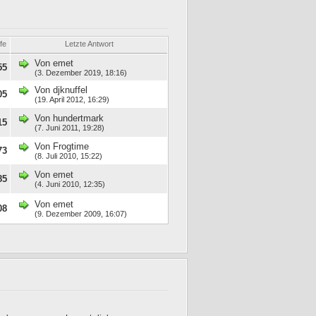
fe
Letzte Antwort
Von
emet
55
(3. Dezember 2019, 18:16)
Von
djknuffel
05
(19. April 2012, 16:29)
Von
hundertmark
15
(7. Juni 2011, 19:28)
Von
Frogtime
73
(8. Juli 2010, 15:22)
Von
emet
85
(4. Juni 2010, 12:35)
Von
emet
08
(9. Dezember 2009, 16:07)