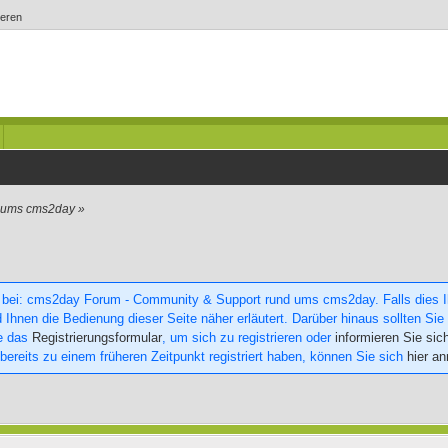
ieren
d ums cms2day
»
 bei: cms2day Forum - Community & Support rund ums cms2day. Falls dies Ihr
 Ihnen die Bedienung dieser Seite näher erläutert. Darüber hinaus sollten Sie 
ie das
Registrierungsformular
, um sich zu registrieren oder
informieren Sie sic
 bereits zu einem früheren Zeitpunkt registriert haben, können Sie sich
hier a