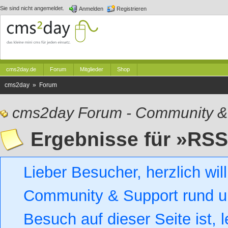
Sie sind nicht angemeldet.
Anmelden
Registrieren
cms2day.de
Forum
Mitglieder
Shop
cms2day » Forum
cms2day Forum - Community &
Ergebnisse für »RS
Lieber Besucher, herzlich w
Community & Support rund um
Besuch auf dieser Seite ist, l