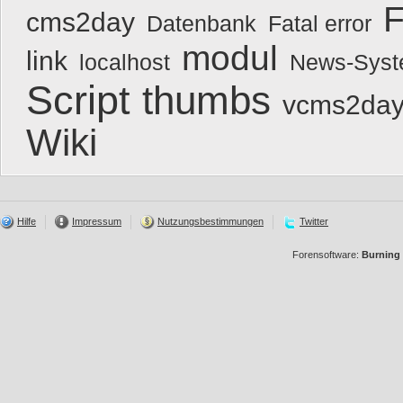
F
cms2day
Datenbank
Fatal error
modul
link
localhost
News-Sys
Script
thumbs
vcms2day
Wiki
Hilfe
Impressum
Nutzungsbestimmungen
Twitter
Forensoftware:
Burning