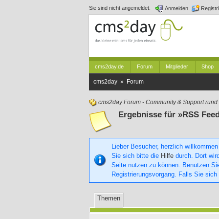
Sie sind nicht angemeldet.
Anmelden
Registr
cms2day.de
Forum
Mitglieder
Shop
cms2day » Forum
cms2day Forum - Community & Support run
Ergebnisse für »RSS Fee
Lieber Besucher, herzlich willkommen
Sie sich bitte die
Hilfe
durch. Dort wird
Seite nutzen zu können. Benutzen S
Registrierungsvorgang. Falls Sie sich
Themen