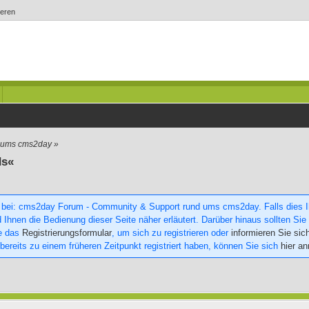
ieren
d ums cms2day
»
ds«
 bei: cms2day Forum - Community & Support rund ums cms2day. Falls dies Ihr
 Ihnen die Bedienung dieser Seite näher erläutert. Darüber hinaus sollten Sie 
ie das
Registrierungsformular
, um sich zu registrieren oder
informieren Sie sic
 bereits zu einem früheren Zeitpunkt registriert haben, können Sie sich
hier a