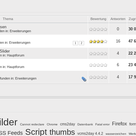
Thema
Bewertung
Antworten
Zugri
ssen
0
30 
den in:
Erweiterungen
16
47 
en in:
Erweiterungen
1
2
Slider
4
22 
n in:
Hauptforum
6
23 
n in:
Hauptforum
4
17 
funden in:
Erweiterungen
ilder
Firefox
cms2day
for
Cannot redeclare
Chrome
Datenbank
Fatal error
Script
thumbs
SS Feeds
vcms2day 4.4.2
wasserzeichen
Werb