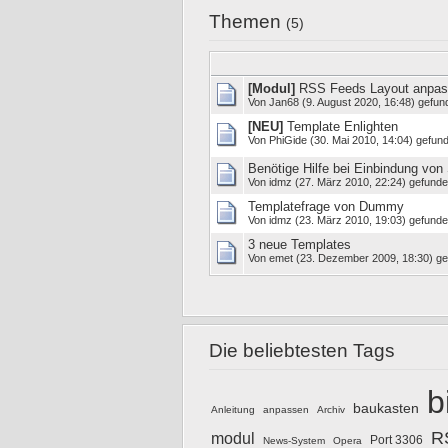
Themen
(5)
[Modul]
RSS Feeds Layout anpa
Von
Jan68
(9. August 2020, 16:48) gefun
[NEU]
Template Enlighten
Von
PhiGide
(30. Mai 2010, 14:04) gefund
Benötige Hilfe bei Einbindung von 
Von
idmz
(27. März 2010, 22:24) gefunde
Templatefrage von Dummy
Von
idmz
(23. März 2010, 19:03) gefunde
3 neue Templates
Von
emet
(23. Dezember 2009, 18:30) ge
Die beliebtesten Tags
b
baukasten
Anleitung
anpassen
Archiv
R
modul
Port 3306
News-System
Opera