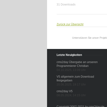
31 Downloads
Zurück zur Übersicht
Unterstützen Sie unser Projek
Letzte Neuigkeiten
cms2day Übergabe an unseren
Programmierer Christian
04.10.2025, 13:09 Uhr
V5 allgemein zum Download
freigegeben
20.06.2025, 19:17 Uhr
cms2day V5
08.05.2024, 14:15 Uhr
Copyright 2007-2021 by cms2day.de - A