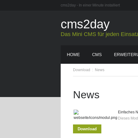
cms2day - In einer Minute installiert
cms2day
Das Mini CMS für jeden Einsat
HOME
CMS
ERWEITER
Download
:
News
News
Einfaches N
Dieses Modu
Download