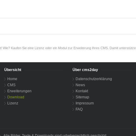
t! Wie? Kaufen Sie eine Lizenz oder ein Modul zur Erweiterung Ihres CMS. Damit unterstützen
Übersicht
Über cms2day
Home
Datenschutzerklärung
CMS
News
Erweiterungen
Kontakt
Download
Sitemap
Lizenz
Impressum
FAQ
lle Bilder, Texte & Downloads sind urheberrechtlich geschützt.